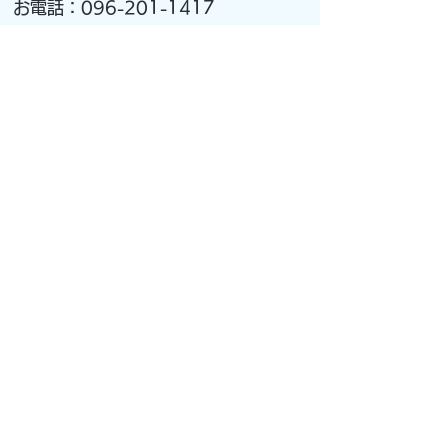
お電話：096-201-1417​
子どもケアハウス PRABA
公式LINEはこちら↓
子どもケアハウス PRABA
公式Instagramはこちら↓